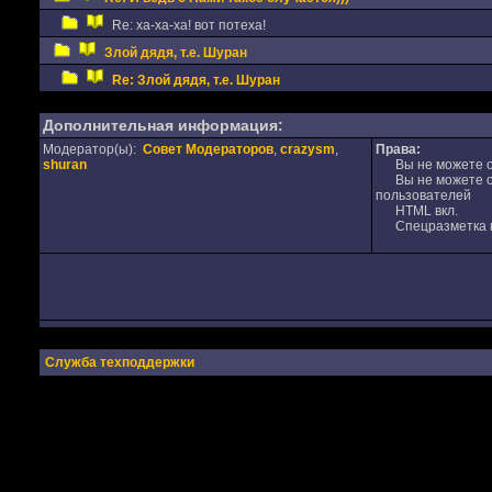
Re: ха-ха-ха! вот потеха!
Злой дядя, т.е. Шуран
Re: Злой дядя, т.е. Шуран
Дополнительная информация:
Модератор(ы):
Совет Модераторов
,
crazysm
,
Права:
shuran
Вы не можете от
Вы не можете от
пользователей
HTML вкл.
Спецразметка в
Служба техподдержки