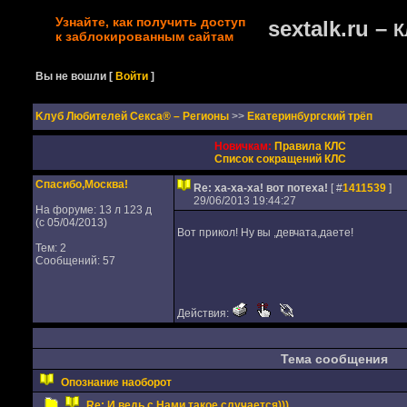
Узнайте, как получить доступ
sextalk.ru –
К
к заблокированным сайтам
Вы не вошли
[
Войти
]
Kлуб Любителей Секса® – Регионы
>>
Екатеринбургский трёп
Новичкам:
Правила КЛС
Список сокращений КЛС
Спасибо,Москва!
Re: ха-ха-ха! вот потеха!
[ #
1411539
]
29/06/2013 19:44:27
На форуме: 13 л 123 д
(с 05/04/2013)
Вот прикол! Ну вы ,девчата,даете!
Тем: 2
Сообщений: 57
Действия:
Тема сообщения
Опознание наоборот
Re: И ведь с Нами такое случается)))