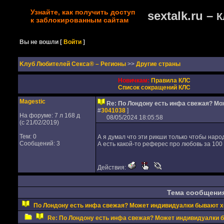
Узнайте, как получить доступ
sextalk.ru –
К
к заблокированным сайтам
Вы не вошли
[
Войти
]
Kлуб Любителей Секса® – Регионы
>>
Другие страны
Новичкам:
Правила КЛС
Список сокращений КЛС
Magestic
Re: По Лондону есть инфа свежая? М
#
3041038
]
На форуме: 7 л 168 д
08/05/2024 18:05:58
(с 21/02/2019)
Тем: 0
А я думал что эти рикши только чтобы наро
Сообщений: 3
А есть какой-то реферес про любовь за 100
Действия:
Тема сообщени
По Лондону есть инфа свежая? Может индивидуалки бывают 
Re: По Лондону есть инфа свежая? Может индивидуалки 