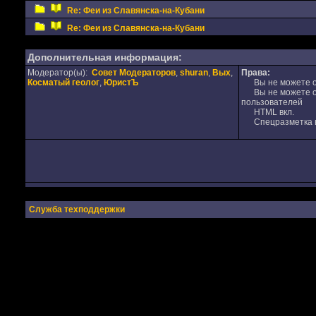
Re: Феи из Славянска-на-Кубани
Re: Феи из Славянска-на-Кубани
Дополнительная информация:
Модератор(ы):
Совет Модераторов
,
shuran
,
Вых
,
Права:
Косматый геолог
,
ЮристЪ
Вы не можете от
Вы не можете от
пользователей
HTML вкл.
Спецразметка в
Служба техподдержки