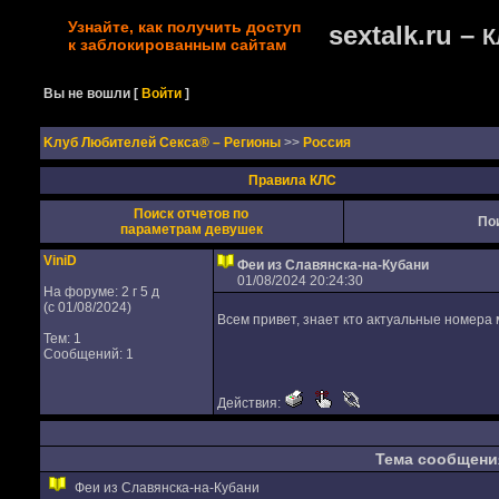
Узнайте, как получить доступ
sextalk.ru –
К
к заблокированным сайтам
Вы не вошли
[
Войти
]
Kлуб Любителей Секса® – Регионы
>>
Россия
Правила КЛС
Поиск отчетов по
По
параметрам девушек
ViniD
Феи из Славянска-на-Кубани
01/08/2024 20:24:30
На форуме: 2 г 5 д
(с 01/08/2024)
Всем привет, знает кто актуальные номера
Тем: 1
Сообщений: 1
Действия:
Тема сообщени
Феи из Славянска-на-Кубани