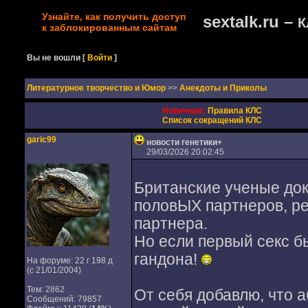
Узнайте, как получить доступ
sextalk.ru –
К
к заблокированным сайтам
Вы не вошли
[
Войти
]
Литературное творчество и Юмор
>>
Анекдоты и Приколы
Новичкам:
Правила КЛС
Список сокращений КЛС
garic99
новости генетики+
29/03/2026 20:02:45
Британские ученые док
половЫХ партнеров, ре
партнера.
Но если первый секс бы
гандона!
На форуме: 22 г 198 д
(с 21/01/2004)
Тем: 2862
От себя добавлю, что 
Сообщений: 79857