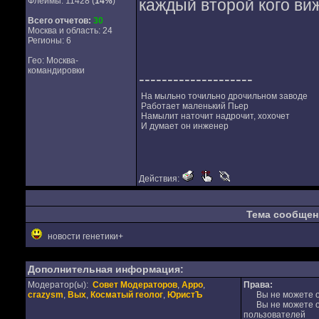
Флеймы: 11428 (
14%
)
каждый второй кого ви
Всего отчетов:
30
Москва и область: 24
Регионы: 6
Гео: Москва-
командировки
--------------------
На мыльно точильно дрочильном заводе
Работает маленький Пьер
Намылит наточит надрочит, хохочет
И думает он инженер
Действия:
Тема сообщен
новости генетики+
Дополнительная информация:
Модератор(ы):
Совет Модераторов
,
Appo
,
Права:
crazysm
,
Вых
,
Косматый геолог
,
ЮристЪ
Вы не можете от
Вы не можете от
пользователей