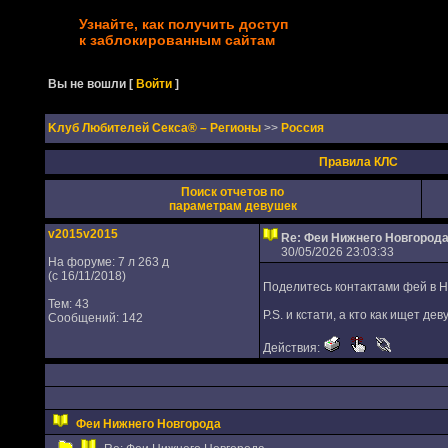
Узнайте, как получить доступ
к заблокированным сайтам
Вы не вошли
[
Войти
]
Kлуб Любителей Секса® – Регионы
>>
Россия
Правила КЛС
Поиск отчетов по
параметрам девушек
v2015v2015
Re: Феи Нижнего Новгород
30/05/2026 23:03:33
На форуме: 7 л 263 д
(с 16/11/2018)
Поделитесь контактами фей в 
Тем: 43
P.S. и кстати, а кто как ищет 
Сообщений: 142
Действия:
Феи Нижнего Новгорода