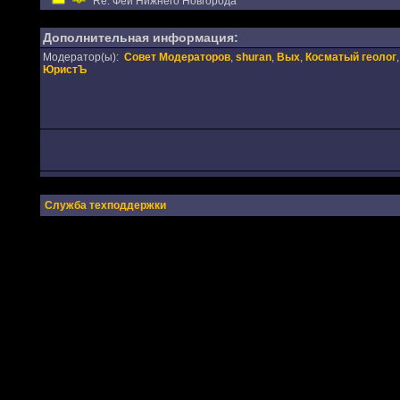
Re: Феи Нижнего Новгорода
Дополнительная информация:
Модератор(ы):
Совет Модераторов
,
shuran
,
Вых
,
Косматый геолог
,
ЮристЪ
Служба техподдержки