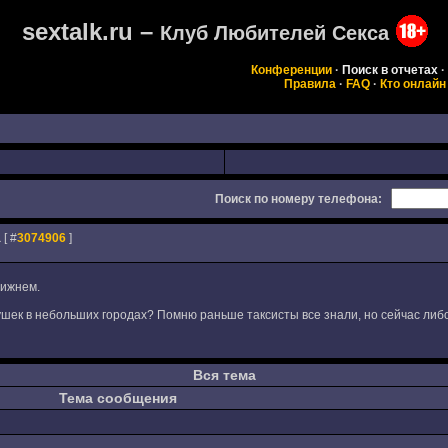
sextalk.ru –
Клуб Любителей Секса
Конференции
·
Поиск в отчетах
·
Правила
·
FAQ
·
Кто онлайн
Поиск по номеру телефона:
а
[ #
3074906
]
Нижнем.
девушек в небольших городах? Помню раньше таксисты все знали, но сейчас либ
Вся тема
Тема сообщения