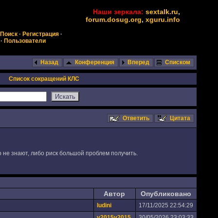
Наши зеркала:
sextalk.ru
,
forum.dosug.org
,
xguru.info
Поиск
·
Регистрация
·
·
Пользователи
Назад
Конференция
Вперед
Списком
Список сокращений КЛС
Ответить
Цитата
о не знают, либо риск большой проблем получить.
Автор
Опубликовано
ludini
17/11/2025 22:54:29
v2015v2015
30/05/2026 23:03:33