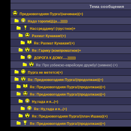
Тема сообщения
Предновогодняя Пурга!(начинаю)(+)
Надо торопиЦЦа....))))))
Нассреддину! (грустное)+
Рахмат Кунакам!(+)
Re: Рахмат Кунакам!(+)
Re: Гарику (компроматное)+
ДОРОГА К ДОМУ......)))))))
Re: Про узбекско-еврейскую дружбу! (зимнее) (+)
Пурга не метется(+)
Re: Предновогодняя Пурга!(продолжаю)(+)
Re: Предновогодняя Пурга!(продолжаю)(+)
Re: Предновогодняя Пурга!(продолжаю)(+)
Ну,тада и я...(+)
Re: Ну,тада и я...(+)
Re: Предновогодняя Пурга!(плач Ишака)(+)
Re: Предновогодняя Пурга!(продолжаю)(+)