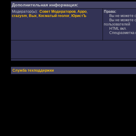
Дополнительная информация:
Модератор(ы):
Совет Модераторов
,
Appo
,
Права:
crazysm
,
Вых
,
Косматый геолог
,
ЮристЪ
Вы не можете от
Вы не можете от
пользователей
HTML вкл.
Спецразметка в
Служба техподдержки