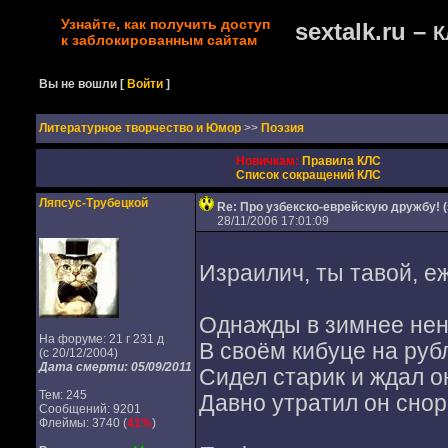
Узнайте, как получить доступ
sextalk.ru –
К
к заблокированным сайтам
Вы не вошли
[
Войти
]
Литературное творчество и Юмор
>>
Поэзия
Новичкам:
Правила КЛС
Список сокращений КЛС
Ляпсус-Трубецкой
Re: Про узбекско-еврейскую дружбу! (
28/11/2006 17:01:09
Израилич, ты тавой, еж
Однажды в зимнее нен
На форуме: 21 г 231 д
В своём кибуце на руб
(с 20/12/2004)
Дата смерти: 05/09/2011
Сидел старик и ждал о
Тем: 245
Давно утратил он снор
Сообщений: 9201
Флеймы: 3740 (
41%
)