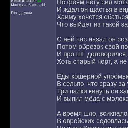
По феям нету сил мота
Всего отчетов:
44
Москва и область: 44
И ждал он щастья в ви
Гео: где упал
Хаиму хочется ебаться
Что выйдет из такой з
С ней час назал он со
Потом обрезок свой п
И про ШГ договорился,
Хоть старый чорт, а не
Еды кошерной упромы
В сельпо, что сразу за 
Три палки кинуть он з
И выпил мёда с молок
А время шло, всикпало
В еврейских седовлас