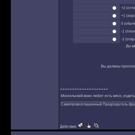
+2 (отл
+1 (хор
0 (обыч
-1 (плох
-2 (отв
Вы м
Вы должны проголос
--------------------
Монгольский воин любит есть мясо, ездить 
___________________________________
Самопровозглашенный Председатель фр
Действия: