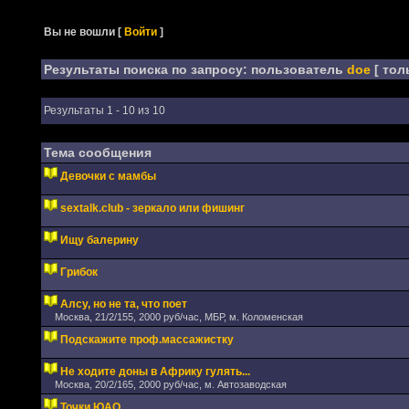
Вы не вошли
[
Войти
]
Результаты поиска по запросу: пользователь
doe
[ тол
Результаты 1 - 10 из 10
Тема сообщения
Девочки с мамбы
sextalk.club - зеркало или фишинг
Ищу балерину
Грибок
Алсу, но не та, что поет
Москва, 21/2/155, 2000 руб/час, МБР, м. Коломенская
Подскажите проф.массажистку
Не ходите доны в Африку гулять...
Москва, 20/2/165, 2000 руб/час, м. Автозаводская
Точки ЮАО