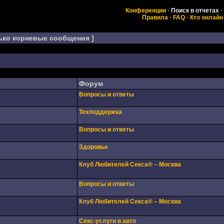
Конференции
·
Поиск в отчетах
·
Правила
·
FAQ
·
Кто онлайн
ько корневые сообщения ]
Форум
Вопросы и ответы
Техподдержка
Вопросы и ответы
Здоровье
Клуб Любителей Секса® – Москва
Вопросы и ответы
Клуб Любителей Секса® – Москва
Секс-услуги в авто