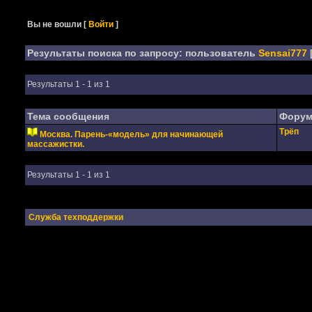
Вы не вошли
[
Войти
]
Результаты поиска по запросу: пользователь
Sensai777
Результаты 1 - 1 из 1
Тема сообщения
Фору
Трёп
Москва. Парень-«модель» для начинающей
массажистки.
Результаты 1 - 1 из 1
Служба техподдержки