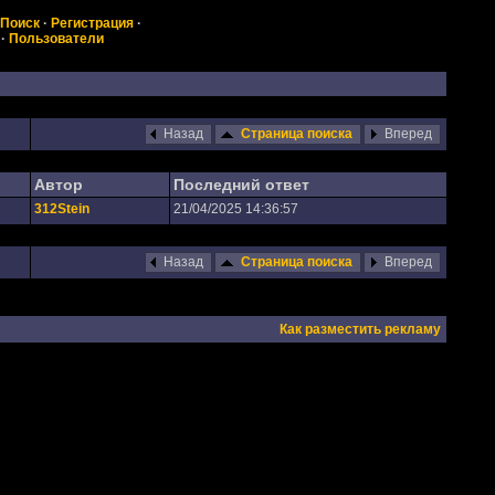
Поиск
·
Регистрация
·
·
Пользователи
Назад
Страница поиска
Вперед
Автор
Последний ответ
312Stein
21/04/2025 14:36:57
Назад
Страница поиска
Вперед
Как разместить рекламу