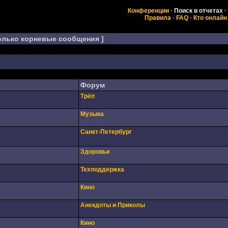
Конференции
·
Поиск в отчетах
·
Правила
·
FAQ
·
Кто онлайн
олько корневые сообщения ]
Форум
Трёп
Музыка
Санкт-Петербург
Здоровье
Техподдержка
Кино
Анекдоты и Приколы
Кино