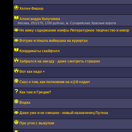
Хелен Фишер
Александра Капучинка
Москва, 25/1/170, 1700 руб/час, м. Сухаревская, Красные ворота
Не вижу содержание конфы Литературное творчество и юмор
Вотуже и пошла войнушка на курортах
Координаты скайфолл
Забрался на звезду - даже смотреть страшно
Вот как надо +
Сказ о том, как полковник на х@й ходил
Как там в Греции?
Водка
Даже уже и не смешно - новый назначенец Путена
Про угон с выкупом