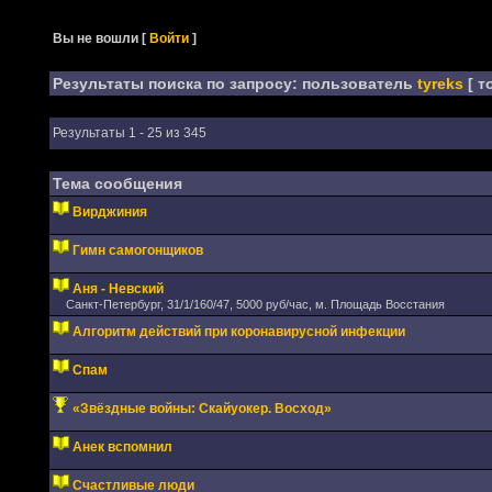
Вы не вошли
[
Войти
]
Результаты поиска по запросу: пользователь
tyreks
[ т
Результаты 1 - 25 из 345
Тема сообщения
Вирджиния
Гимн самогонщиков
Аня - Невский
Санкт-Петербург, 31/1/160/47, 5000 руб/час, м. Площадь Восстания
Алгоритм действий при коронавирусной инфекции
Спам
«Звёздные войны: Скайуокер. Восход»
Анек вспомнил
Счастливые люди