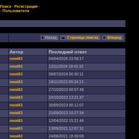
Поиск
·
Регистрация
·
·
Пользователи
Назад
Страница поиска
Вперед
Автор
Последний ответ
nood43
04/04/2026 23:58:17
nood43
12/11/2024 19:41:15
nood43
08/07/2024 00:30:11
nood43
19/11/2023 09:34:13
nood43
27/10/2023 00:07:48
nood43
24/10/2023 13:21:47
nood43
30/09/2023 00:12:07
nood43
21/09/2023 10:27:34
nood43
12/04/2022 15:21:46
nood43
13/09/2021 12:07:31
nood43
24/08/2021 18:39:09