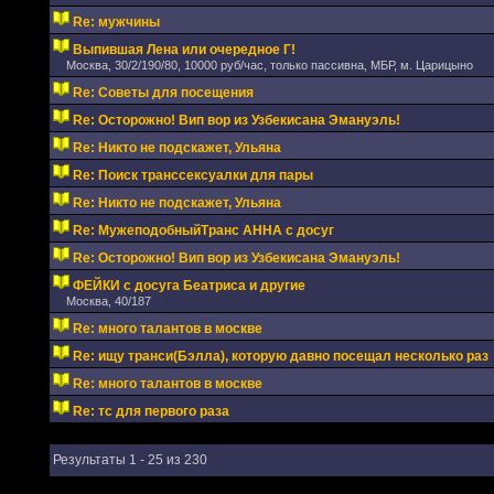
Re: мужчины
Выпившая Лена или очередное Г!
Москва, 30/2/190/80, 10000 руб/час, только пассивна, МБР, м. Царицыно
Re: Советы для посещения
Re: Осторожно! Вип вор из Узбекисана Эмануэль!
Re: Никто не подскажет, Ульяна
Re: Поиск транссексуалки для пары
Re: Никто не подскажет, Ульяна
Re: МужеподобныйТранс АННА с досуг
Re: Осторожно! Вип вор из Узбекисана Эмануэль!
ФЕЙКИ с досуга Беатриса и другие
Москва, 40/187
Re: много талантов в москве
Re: ищу транси(Бэлла), которую давно посещал несколько раз
Re: много талантов в москве
Re: тс для первого раза
Результаты 1 - 25 из 230