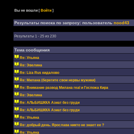
Вы не вошли
[
Войти
]
Результаты поиска по запросу: пользователь
nood43
Результаты 1 - 25 из 230
Тема сообщения
Re: Ульяна
Re: Эвелина
Re: Liza Rus кидалово
Re: Милана (берегите свои нервы мужики)
Re: Внимание развод Милана real и Госпожа Кира
Re: Эвелина
Re: АЛЬБИШККА Азиат без груди
Re: АЛЬБИШККА Азиат без груди
Re: Ульяна
Re: добрый день. Ярослава никто не знает ее ?
Re: Ульяна