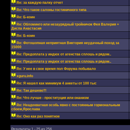
Re: за каждую палку отчет
Re: Что такое салоны гостиничного типа
Re: Б-коин
Re: Обломинго или незаурядный тройничок Фея Валерия +
Диспа Анастасия
Re: Б-коин
Re: Фотошопная неприятная Виктория неудачный поход за
15000
Re: Предоплата у индюх от агенства сплошь и рядом..
Re: Предоплата у индюх от агенства сплошь и рядом..
Re: У нее в свое время пол Форума побывало
xguru.info
Re: Я нашел как минимум 4 анкеты от 100 тыс
Re: Так дешево?!
Re: Что лучше - проституция или онанизм
Re: Неадекватная особь явно с постоянным гормональным
сбоем,Ярослава
Re: Оно как раз понятное
Результаты 1 - 25 из 256