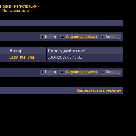
Поиск
·
Регистрация
·
·
Пользователи
Назад
Страница поиска
Вперед
Автор
Последний ответ
Lady_me_you
13/04/2019 08:47:31
Назад
Страница поиска
Вперед
Как разместить рекламу