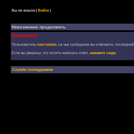
Вы не вошли
[
Войти
]
Невозможно продолжить
Внимание!
Пользователь
ruso turisto
, на чье сообщение вы отвечаете, последний
Если вы уверены, что хотите написать ответ,
нажмите сюда
.
Служба техподдержки