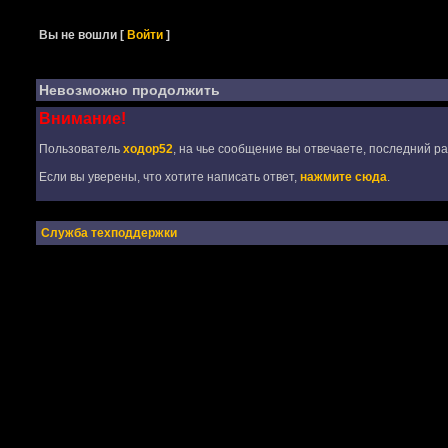
Вы не вошли
[
Войти
]
Невозможно продолжить
Внимание!
Пользователь
ходор52
, на чье сообщение вы отвечаете, последний ра
Если вы уверены, что хотите написать ответ,
нажмите сюда
.
Служба техподдержки