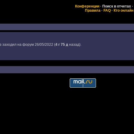
Конференции
·
Поиск в отчетах
·
Правила
·
FAQ
·
Кто онлайн
з заходил на форум 26/05/2022 (
4 г 75 д
назад).