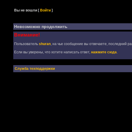
Вы не вошли
[
Войти
]
Невозможно продолжить
Внимание!
Пользователь
shuran
, на чье сообщение вы отвечаете, последний ра
Если вы уверены, что хотите написать ответ,
нажмите сюда
.
Служба техподдержки