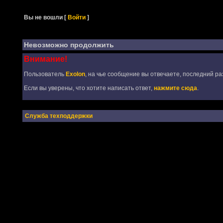
Вы не вошли
[
Войти
]
Невозможно продолжить
Внимание!
Пользователь
Exolon
, на чье сообщение вы отвечаете, последний ра
Если вы уверены, что хотите написать ответ,
нажмите сюда
.
Служба техподдержки