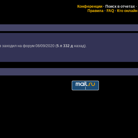
Конференции
·
Поиск в отчетах
·
Правила
·
FAQ
·
Кто онлайн
з заходил на форум 08/09/2020 (
5 л 332 д
назад).