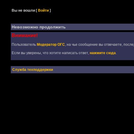
Вы не вошли
[
Войти
]
Невозможно продолжить
Внимание!
Пользователь
Модератор ОГС
, на чье сообщение вы отвечаете, после
Если вы уверены, что хотите написать ответ,
нажмите сюда
.
Служба техподдержки