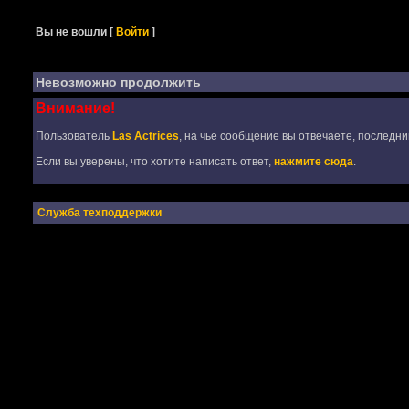
Вы не вошли
[
Войти
]
Невозможно продолжить
Внимание!
Пользователь
Las Actrices
, на чье сообщение вы отвечаете, последни
Если вы уверены, что хотите написать ответ,
нажмите сюда
.
Служба техподдержки