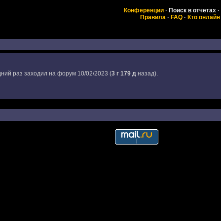
Конференции
·
Поиск в отчетах
·
Правила
·
FAQ
·
Кто онлайн
дний раз заходил на форум 10/02/2023 (
3 г 179 д
назад).