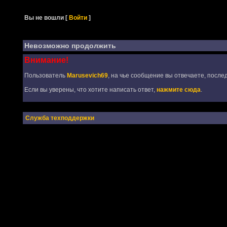
Вы не вошли
[
Войти
]
Невозможно продолжить
Внимание!
Пользователь
Marusevich69
, на чье сообщение вы отвечаете, после
Если вы уверены, что хотите написать ответ,
нажмите сюда
.
Служба техподдержки