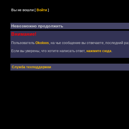
Вы не вошли
[
Войти
]
Невозможно продолжить
Внимание!
Пользователь
Okoloos
, на чье сообщение вы отвечаете, последний раз
Если вы уверены, что хотите написать ответ,
нажмите сюда
.
Служба техподдержки