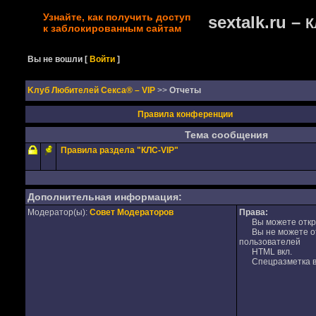
Узнайте, как получить доступ
sextalk.ru –
К
к заблокированным сайтам
Вы не вошли
[
Войти
]
Kлуб Любителей Секса® – VIP
>>
Отчеты
Правила конференции
Тема сообщения
Правила раздела "КЛС-VIP"
Дополнительная информация:
Модератор(ы):
Совет Модераторов
Права:
Вы можете откры
Вы не можете отв
пользователей
HTML вкл.
Спецразметка в