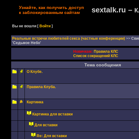
Узнайте, как получить доступ
sextalk.ru –
К
к заблокированным сайтам
Вы не вошли
[
Войти
]
Реальные встречи любителей секса (частные конференции)
>>
Сви
'Седьмое Небо'
Новичкам:
Правила КЛС
Список сокращений КЛС
Тема сообщения
О Клубе.
Правила Клуба.
Картинка
Картинка для вставки
Для вставки
Re: Для вставки