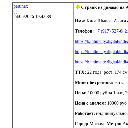
pertinax
Страйк из динамо на А
( )
24/05/2026 19:42:39
Имя:
Киса Шмиса, Алиса💕
Телефон:
+7 (917) 527-842
https://b.intimcity.digital/in
https://b.intimcity.digital/in
https://b.intimcity.digital/in
ТТХ:
22 года, рост: 174 см
Минет без резины:
есть.
Цена:
10000 руб за 1 час, 2
Цена с аналом:
10000 руб з
Работает:
индивидуально
Город:
Москва.
Метро:
Ак