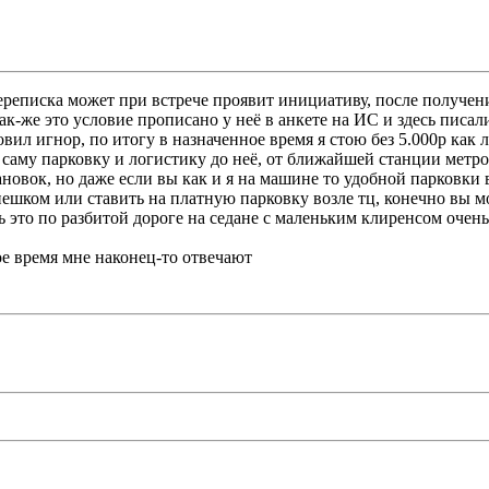
ереписка может при встрече проявит инициативу, после получени
ак-же это условие прописано у неё в анкете на ИС и здесь писали
овил игнор, по итогу в назначенное время я стою без 5.000р как 
аму парковку и логистику до неё, от ближайшей станции метро 
ановок, но даже если вы как и я на машине то удобной парковки в
пешком или ставить на платную парковку возле тц, конечно вы м
ь это по разбитой дороге на седане с маленьким клиренсом очен
е время мне наконец-то отвечают