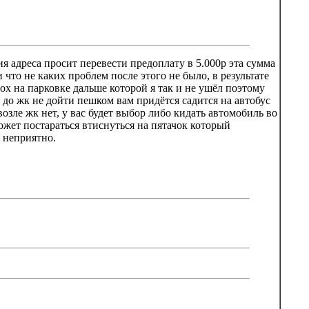
я адреса просит перевести предоплату в 5.000р эта сумма
 что не каких проблем после этого не было, в результате
лох на парковке дальше которой я так и не ушёл поэтому
до жк не дойти пешком вам придётся садится на автобус
озле жк нет, у вас будет выбор либо кидать автомобиль во
ожет постараться втиснуться на пятачок который
ь неприятно.