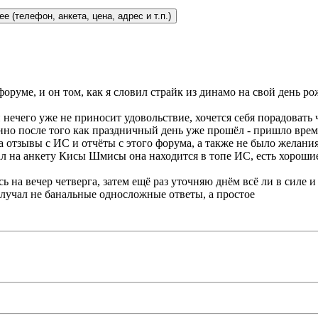
оруме, и он том, как я словил страйк из динамо на свой день ро
и нечего уже не приносит удовольствие, хочется себя порадовать 
енно после того как праздничный день уже прошёл - пришло время
 отзывы с ИС и отчёты с этого форума, а также не было желания
пал на анкету Кисы Шмисы она находится в топе ИС, есть хорош
ь на вечер четверга, затем ещё раз уточняю днём всё ли в силе и
олучал не банальные односложные ответы, а простое