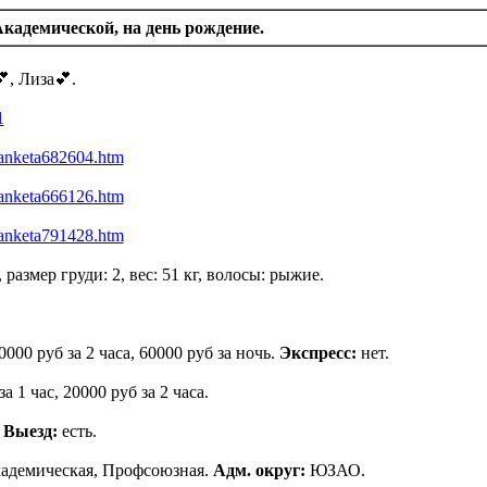
кадемической, на день рождение.
, Лиза💕.
1
di/anketa682604.htm
di/anketa666126.htm
di/anketa791428.htm
, размер груди: 2, вес: 51 кг, волосы: рыжие.
0000 руб за 2 часа, 60000 руб за ночь.
Экспресс:
нет.
а 1 час, 20000 руб за 2 часа.
.
Выезд:
есть.
адемическая, Профсоюзная.
Адм. округ:
ЮЗАО.