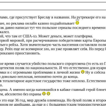
лами, где присутствует Бреслау в названии. На рутреккере его на
шее, но реклама онлайн казино подзайопывает
так давно написал тут что польские сериалы последнего времен
жалел.
ий, что там от США-хз. Может деньги, может платформа.
ервой мировой, при расчерчивании победителями карты Европы, 
тьего рейха. Хотя значительную часть населения составляли поля
ду. Рейх еще не всемирное зло, но уже проявляет себя. Но перед
риказано приостановить.
мое время случается убийство польского спрортсмена (то есть из
етектив поляк по национальности. И что естественно для нуарно
амки и с огромными проблемами в личной жизни
Ну и собсна 
 довольно неплохая, непонятно почти до конца.
 тоталитарное ацистское государство тоже неплохо. Естественн
о.
сцена. А именно когда напившийся в кабаке главный герой блюе
м, абсолютно без охраны
 это еще 36 год, мир дружба олимпиада. Но бухой поляк и второ
енном не арийцами, да еще и с большевистским террористическим 