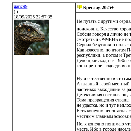
garic99
Бреслау. 2025+
( )
18/09/2025 22:57:35
Не путать с другими сериа
поисковик. Качество хоро
Собсна говоря я лично не 
смотреть и ОЧЧЕНЬ не по
Сериал безусловно польск
Как известно, по итогам П
республики, а потом и Тре
Дело происходит в 1936 го
конкнретное людоедство п
Ну и естественно в это са
А главный герой местный д
частенько выходящий за р
Детективная составляющая
Тема превращения страны в
не удастся, но и тут неплох
Есть конечно непонятная 
местным главным эсэсовце
Не, я конечно понимаю что
месте. Ибо в городе насел