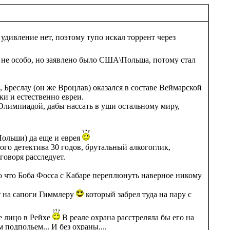
 удивление нет, поэтому тупо искал торрент через
и не особо, но заявлено было США\Польша, потому стал
Бреслау (он же Вроцлав) оказался в составе Веймарской
ки и естественно евреи.
 Олимпиадой, дабы нассать в уши остальному миру,
 Польши) да еще и еврея
го детектива 30 годов, брутальный алкогоглик,
говоря расследует.
о что Боба Фосса с Кабаре переплюнуть наверное никому
т на сапоги Гиммлеру
который забрел туда на пару с
е лицо в Рейхе
В реале охрана расстреляла бы его на
подпольем... И без охраны....