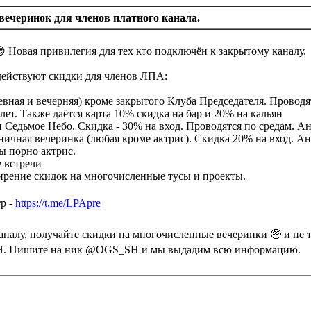
вечеринок для членов платного канала.
 Новая привилегия для тех кто подключён к закрытому каналу.
действуют скидки для членов ЛПА:
евная и вечерняя) кроме закрытого Клуба Председателя. Провод
ет. Также даётся карта 10% скидка на бар и 20% на кальян
 Седьмое Небо. Скидка - 30% на вход. Проводятся по средам. А
ичная вечеринка (любая кроме актрис). Скидка 20% на вход. Ан
ы порно актрис.
 встречи
рение скидок на многочисленные тусы и проекты.
р -
https://t.me/LPApre
аналу, получайте скидки на многочисленные вечеринки 🤑 и не т
Пишите на ник @OGS_SH и мы выдадим всю информацию.