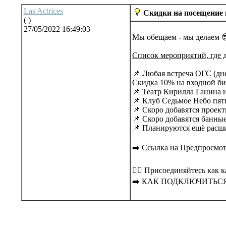
Las Actrices
Скидки на посещение 
( )
27/05/2022 16:49:03
Мы обещаем - мы делаем 
Список мероприятий, где 
📌 Любая встреча ОГС (дн
Скидка 10% на входной бил
📌 Театр Кирилла Ганина и
📌 Клуб Седьмое Небо пятн
📌 Скоро добавятся проект
📌 Скоро добавятся банные
📌 Планируются ещё расши
➡️ Ссылка на Предпросмот
✍🏻 Присоединяйтесь как к
➡️ КАК ПОДКЛЮЧИТЬСЯ. 