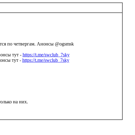
ятся по четвергам. Анонсы @ogsmsk
нонсы тут -
https://t.me/swclub_7sky
онсы тут -
https://t.me/swclub_7sky
олько на них.