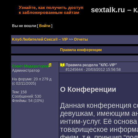
Узнайте, как получить доступ
sextalk.ru –
К
к заблокированным сайтам
Вы не вошли
[
Войти
]
Kлуб Любителей Секса® – VIP
>>
Отчеты
Правила конференции
Правила раздела "КЛС-VIP"
Совет Модераторов
#
1245644
- 20/03/2012 15:56:58
Администратор
На форуме: 20 л 279 д
(с 02/11/2005)
О Конференции
Тем: 158
Сообщений: 530
Флеймы: 54 (10%)
Данная конференция с
девушкам, имеющим анк
интим-услуг. Её основ
товарищеское информац
феям, т.е. принцип “по