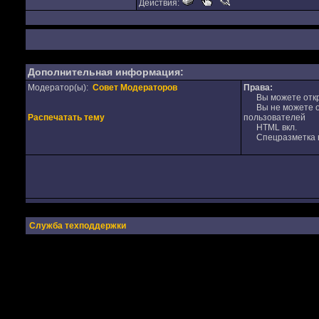
Действия:
Дополнительная информация:
Модератор(ы):
Совет Модераторов
Права:
Вы можете откр
Вы не можете от
Распечатать тему
пользователей
HTML вкл.
Спецразметка в
Служба техподдержки