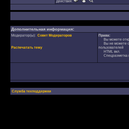
Действия:
Дополнительная информация:
Модератор(ы):
Совет Модераторов
Права:
Вы можете откр
Вы не можете от
Распечатать тему
пользователей
HTML вкл.
Спецразметка в
Служба техподдержки