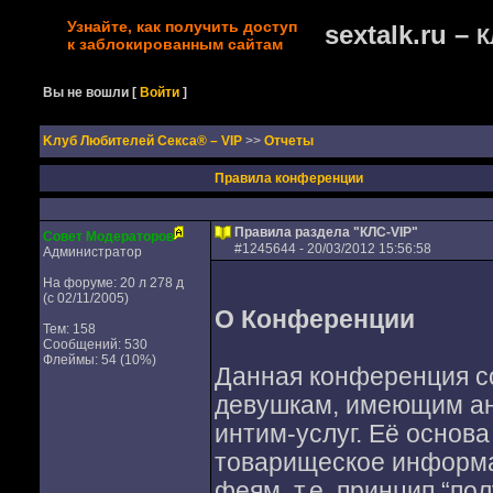
Узнайте, как получить доступ
sextalk.ru –
К
к заблокированным сайтам
Вы не вошли
[
Войти
]
Kлуб Любителей Секса® – VIP
>>
Отчеты
Правила конференции
Правила раздела "КЛС-VIP"
Совет Модераторов
#
1245644
- 20/03/2012 15:56:58
Администратор
На форуме: 20 л 278 д
(с 02/11/2005)
О Конференции
Тем: 158
Сообщений: 530
Флеймы: 54 (10%)
Данная конференция с
девушкам, имеющим анк
интим-услуг. Её основ
товарищеское информац
феям, т.е. принцип “по