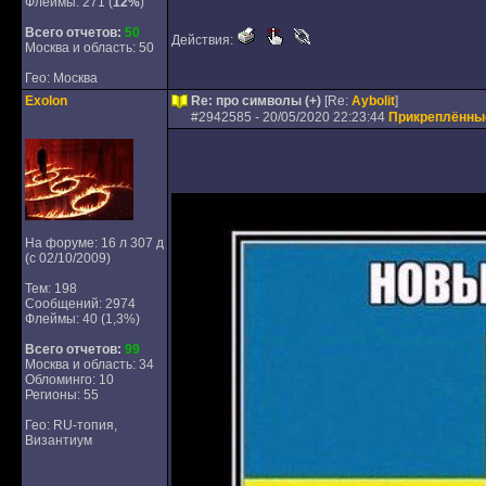
Флеймы: 271 (
12%
)
Всего отчетов:
50
Действия:
Москва и область: 50
Гео: Москва
Exolon
Re: про символы (+)
[Re:
Aybolit
]
#
2942585
- 20/05/2020 22:23:44
Прикреплённы
На форуме: 16 л 307 д
(с 02/10/2009)
Тем: 198
Сообщений: 2974
Флеймы: 40 (1,3%)
Всего отчетов:
99
Москва и область: 34
Обломинго: 10
Регионы: 55
Гео: RU-топия,
Византиум