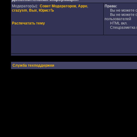
Модератор(ы):
Совет Модераторов
,
Appo
,
Права:
crazysm
,
Вых
,
ЮристЪ
Вы не можете от
Вы не можете от
пользователей
Распечатать тему
HTML вкл.
Спецразметка в
Служба техподдержки