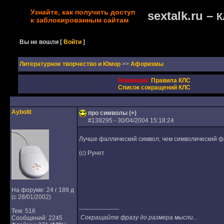
Узнайте, как получить доступ
sextalk.ru –
К
к заблокированным сайтам
Вы не вошли
[
Войти
]
Литературное творчество и Юмор
>>
Афоризмы
Новичкам:
Правила КЛС
Список сокращений КЛС
Aybolit
про символы (+)
#
138295
- 30/04/2004 15:18:24
Лучше фаллический символ, чем символический 
(с) Рунет
На форуме: 24 г 189 д
(с 28/01/2002)
--------------------
Тем: 516
Сокращайте фразу до размера мысли...
Сообщений: 2245