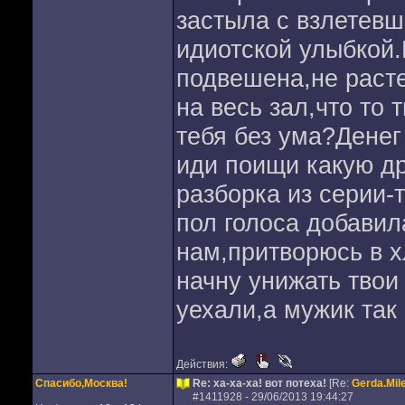
застыла с взлетевш
идиотской улыбкой.
подвешена,не расте
на весь зал,что то 
тебя без ума?Денег
иди поищи какую дру
разборка из серии-
пол голоса добавил
нам,притворюсь в х
начну унижать твои
уехали,а мужик так 
Действия:
Спасибо,Москва!
Re: ха-ха-ха! вот потеха!
[Re:
Gerda.Mil
#
1411928
- 29/06/2013 19:44:27