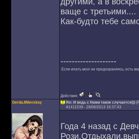
другими, а в воскр
ваще с третьими....
Как-будто тебе сам
--------------------
Если ипать мозг не предохраняясь, есть вер
Действия:
Gerda.Milevskay
Re: И ведь с Нами такое случается)))
[
#
1411539
- 28/06/2013 16:37:43
Года 4 назад с Дев
Рози.Отдыхали,выпи