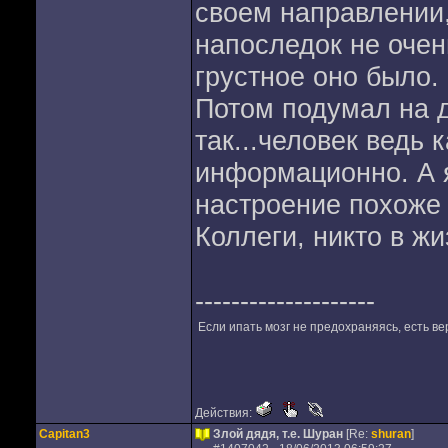
своем направлении,
напоследок не очен
грустное оно было.
Потом подумал на д
так...человек ведь 
информационно. А я
настроение похоже 
Коллеги, никто в ж
--------------------
Если ипать мозг не предохраняясь, есть вер
Действия:
Capitan3
Злой дядя, т.е. Шуран
[Re:
shuran
]