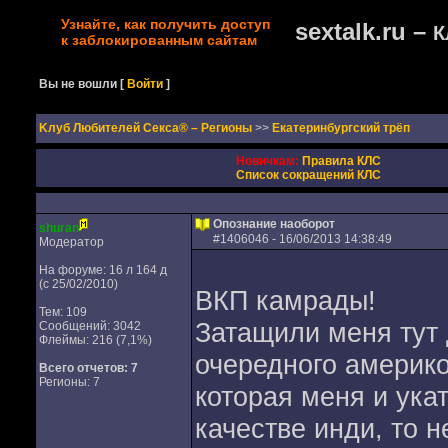
Узнайте, как получить доступ
sextalk.ru –
К
к заблокированным сайтам
Вы не вошли
[
Войти
]
Kлуб Любителей Секса® – Регионы
>>
Екатеринбургский трёп
Новичкам:
Правила КЛС
Список сокращений КЛС
Опознание наоборот
shuran
#
1406046
- 16/06/2013 14:38:49
Модератор
На форуме: 16 л 164 д
(с 25/02/2010)
ВКП камрады!
Тем: 109
Затащили меня тут 
Сообщений: 3042
Флеймы: 216 (7,1%)
очередного америк
Всего отчетов:
7
Регионы: 7
которая меня и укат
качестве инди, то н