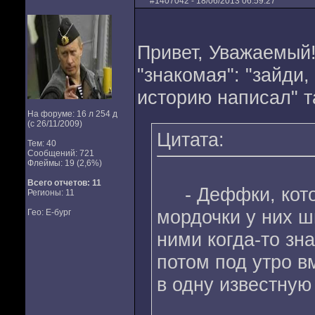
#
1407042
- 18/06/2013 06:59:27
Привет, Уважаемый
"знакомая": "зайди
историю написал" т
На форуме: 16 л 254 д
(с 26/11/2009)
Цитата:
Тем: 40
Сообщений: 721
Флеймы: 19 (2,6%)
Всего отчетов:
11
- Деффки, котор
Регионы: 11
мордочки у них ш
Гео: Е-бург
ними когда-то зн
потом под утро в
в одну известную