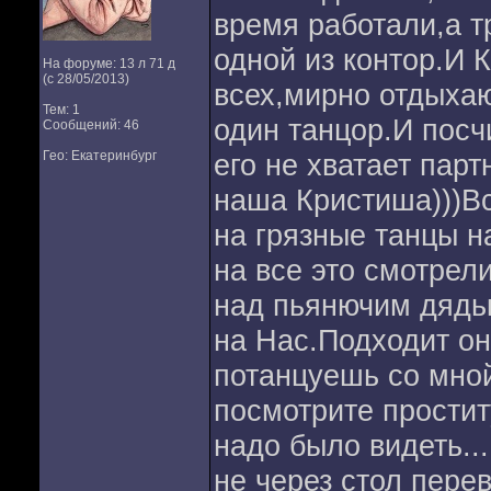
время работали,а т
одной из контор.И К
На форуме: 13 л 71 д
(с 28/05/2013)
всех,мирно отдыха
Тем: 1
один танцор.И посч
Сообщений: 46
Гео: Екатеринбург
его не хватает пар
наша Кристиша)))Вс
на грязные танцы 
на все это смотрел
над пьянючим дядь
на Нас.Подходит он
потанцуешь со мной
посмотрите прости
надо было видеть..
не через стол пере