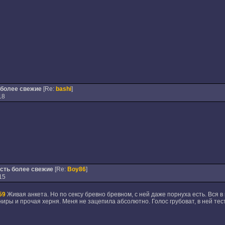
 более свежие
[Re:
bashi
]
18
есть более свежие
[Re:
Boy86
]
15
59
Живая анкета. Но по сексу бревно бревном, с ней даже порнуха есть. Вся 
иниры и прочая херня. Меня не зацепила абсолютно. Голос грубоват, в ней тес