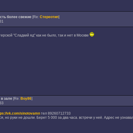
есть более свежие
[Re:
Стереотип
]
31
ерской "Сладкий яд" как не было, так и нет в Москве
 в зале
[Re:
Boy86
]
33
tps://vk.com/sinotovamn
тел 89260712733
 но руки не дошли. Берет 5 000 за два часа. встречи у неё. Адрес не узнавал