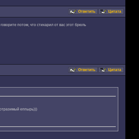
Ответить
Цитата
е говорите потом, что стихарил от вас этот брюль
Ответить
Цитата
еотразимый еппырь)))