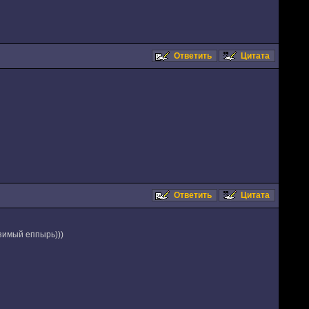
Ответить
Цитата
Ответить
Цитата
азимый еппырь)))