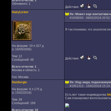
Всего отчетов:
1
Обломинго: 1
Действия:
HairyLicker
Re: Может еще контактики 
#
1938593
- 08/02/2018 20:52:
Я так понимаю, что аналогов пит
На форуме: 19 л 327 д
(с 16/09/2006)
Тем: 12
Действия:
Сообщений: 49
Всего отчетов:
1
Москва и область: 1
Гео: Москва
DonSergio
Re: Ищу инди, подкачанную
#
1951313
- 15/02/2018 15:14:
На форуме: 8 л 175 д
(с 15/02/2018)
Есть вот такая индивидуалка
ht
Сам планировал воспользоваться,
Тем: 39
Сообщений: 169
Всего отчетов:
10