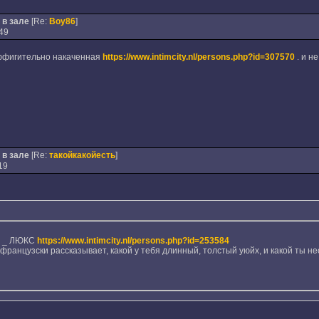
 в зале
[Re:
Boy86
]
49
 аффигительно накаченная
https://www.intimcity.nl/persons.php?id=307570
. и н
 в зале
[Re:
такойкакойесть
]
19
во _ ЛЮКС
https://www.intimcity.nl/persons.php?id=253584
-французски рассказывает, какой у тебя длинный, толстый уюйх, и какой ты н