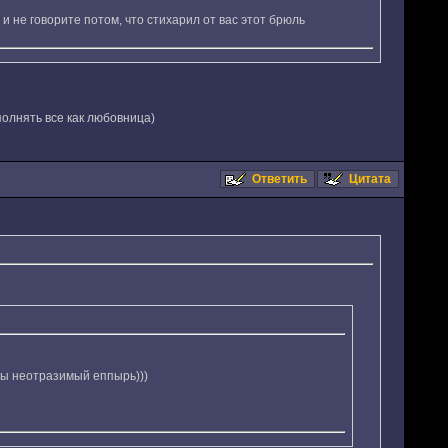
 и не говорите потом, что стихарил от вас этот брюль
сполнять все как любовница)
Ответить
Цитата
 ты неотразимый еппырь)))