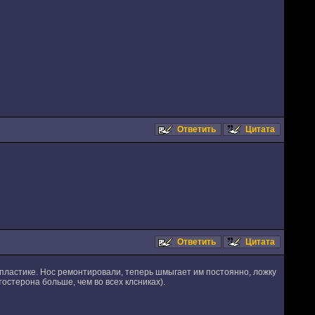
Ответить
Цитата
Ответить
Цитата
в пластике. Нос ремонтировали, теперь шмыгает им постоянно, ложку
тостерона больше, чем во всех клсниках).