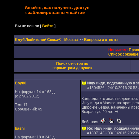
Узнайте, как получить доступ
к заблокированным сайтам
Вы не вошли
[
Войти
]
Kлуб Любителей Секса® - Москва
>>
Вопросы и ответы
Новичкам:
Прав
Список сокраще
Поиск отчетов по
параметрам девушек
Boy86
Ищу инди, подкачанную в з
#
1804526
- 24/10/2016 20:53:
На форуме: 14 л 163 д
(с 27/02/2012)
Камрады, кто знает поделитесь
Ищу инди в Москве, которая ре
Тем: 17
Широкие бедра, накаченны пресс
Сообщений: 45
Возраст до 40 лет +/-
Действия:
bashi
Re: Ищу инди, подкачанную
#
1807143
- 03/11/2016 20:23:
На форуме: 18 л 243 д