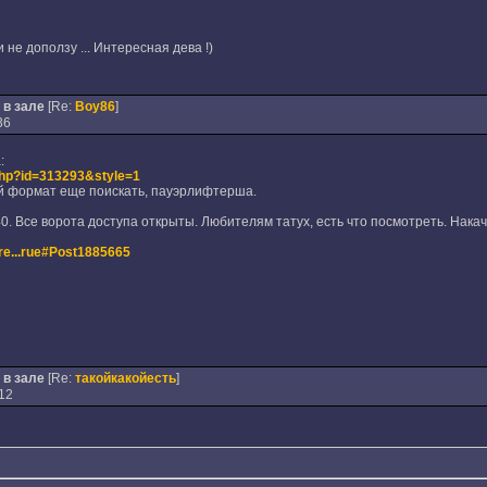
не доползу ... Интересная дева !)
 в зале
[Re:
Boy86
]
36
:
.php?id=313293&style=1
й формат еще поискать, пауэрлифтерша.
40. Все ворота доступа открыты. Любителям татух, есть что посмотреть. Нак
hre...rue#Post1885665
 в зале
[Re:
такойкакойесть
]
12