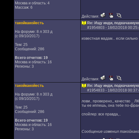
Москва и область: 4
Массаж: 6
Действия:
такойкакойесть
Re: Ищу инди, подкачанную
#
1954803
- 18/02/2018 00:25:
На форуме: 8 л 303 д
(с 09/10/2017)
известная мадам... если сильно
Тем: 25
Сообщений: 286
Всего отчетов:
19
Москва и область: 16
Регионы: 3
Действия:
такойкакойесть
Re: Ищу инди, подкачанную
#
1954833
- 18/02/2018 00:37:
На форуме: 8 л 303 д
(с 09/10/2017)
лови.. проверено,, качество _ 
ты ее иппешь, она тебе по-фран
Тем: 25
Сообщений: 286
спойлер: все правда,..
Всего отчетов:
19
Москва и область: 16
Регионы: 3
Сообщение изменил такойкакой