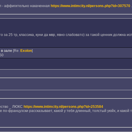
ал - аффигительно накаченная
https://www.intimcity.nl/persons.php?id=307570
.
 то за 25 тр, классика, куни да мвр, явно слабовато) за такой ценник должна и
 в зале
[Re:
Exolon
]
50
чество _ ЛЮКС
https://www.intimcity.nl/persons.php?id=253584
е по-французски рассказывает, какой у тебя длинный, толстый уюйх, и какой