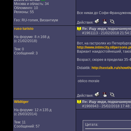
Москва и область: 34
Обломинго: 10
Регионы: 55
Все никак до Софи-Француженки 
Гео: RU-топия, Византиум
Действия:
ruso turisto
Re: Ищу инди, подкачанную
#
1961113
- 21/02/2018 21:54:
На форуме: 8 л 168 д
(с 21/02/2018)
Вот, на гастролях из Петербурга
http://www.intimcity.nl/persons
Тем: 0
Вариант наидостойнеший, тако
Сообщений: 3
Возраст, скорее в пределах 35-
Didaktik:
http://sextalk.ru/showt
--------------------
oblico morale
Действия:
Wildtiger
Re: Ищу инди, подкачанную
#
1966943
- 25/02/2018 17:48:
На форуме: 12 л 135 д
(с 26/03/2014)
Тем: 11
Цитата:
Сообщений: 57