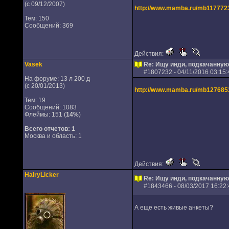
(с 09/12/2007)
http://www.mamba.ru/mb117772
Тем: 150
Сообщений: 369
Действия:
Vasek
Re: Ищу инди, подкачанную
#
1807232
- 04/11/2016 03:15:
На форуме: 13 л 200 д
(с 20/01/2013)
http://www.mamba.ru/mb127685
Тем: 19
Сообщений: 1083
Флеймы: 151 (
14%
)
Всего отчетов:
1
Москва и область: 1
Действия:
HairyLicker
Re: Ищу инди, подкачанную
#
1843466
- 08/03/2017 16:22:
А еще есть живые анкеты?