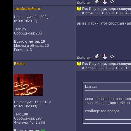
Действия:
такойкакойесть
Re: Ищу инди, подкачанную
#
1954853
- 18/02/2018 00:42:
На форуме: 8 л 303 д
(с 09/10/2017)
рвите, парни, этот спортзал -
Тем: 25
Сообщений: 286
Всего отчетов:
19
Москва и область: 16
Регионы: 3
Действия:
Exolon
Re: Ищу инди, подкачанную
#
1959093
- 20/02/2018 20:11:
Цитата:
лови.. проверено,, качест
На форуме: 16 л 311 д
ты ее иппешь, она тебе по
(с 02/10/2009)
спойлер: все правда,..
Тем: 198
Сообщений: 2974
Флеймы: 40 (1,3%)
Всего отчетов:
99