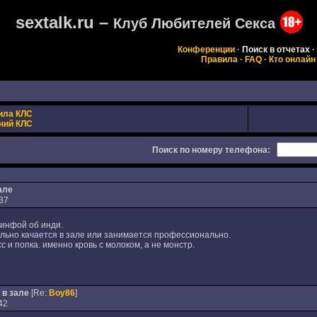
sextalk.ru –
Клуб Любителей Секса
Конференции
·
Поиск в отчетах
·
Правила
·
FAQ
·
Кто онлайн
ила КЛС
ний КЛС
Поиск по номеру телефона:
але
37
 инфой об инди.
ально качается в зале или занимается профессионально.
 и попка. именно кровь с молоком, а не монстр.
 в зале
[Re:
Boy86
]
42