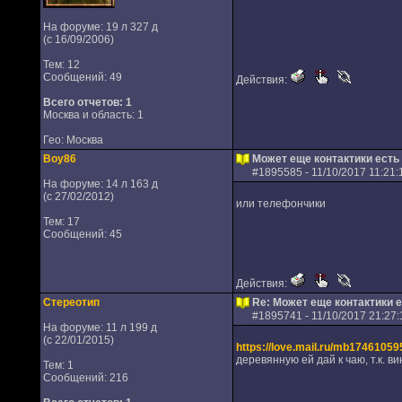
На форуме: 19 л 327 д
(с 16/09/2006)
Тем: 12
Сообщений: 49
Действия:
Всего отчетов:
1
Москва и область: 1
Гео: Москва
Boy86
Может еще контактики есть
#
1895585
- 11/10/2017 11:21:
На форуме: 14 л 163 д
(с 27/02/2012)
или телефончики
Тем: 17
Сообщений: 45
Действия:
Стереотип
Re: Может еще контактики 
#
1895741
- 11/10/2017 21:27:
На форуме: 11 л 199 д
(с 22/01/2015)
https://love.mail.ru/mb17461059
деревянную ей дай к чаю, т.к. в
Тем: 1
Сообщений: 216