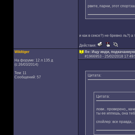
рвите, парни, этот спортз
и как в сексе?) не бревно ль?) а
Действия:
Wildtiger
Re: Ищу инди, подкачанную
#
1966953
- 25/02/2018 17:49:
На форуме: 12 л 135 д
(с 26/03/2014)
Тем: 11
Цитата:
Сообщений: 57
Цитата:
лови.. проверено,, ка
ты ее иппешь, она теб
спойлер: все правда,..