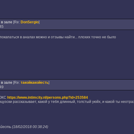
 в зале
[Re:
DonSergio
]
45
 покапаться в аналах можно и отзывы найти... плохих точно не было
 в зале
[Re:
такойкакойесть
]
49
ЛЮКС
https://www.intimcity.nl/persons.php?id=253584
цузски рассказывает, какой у тебя длинный, толстый уюйх, и какой ты неотр
есть (18/02/2018 00:38:24)