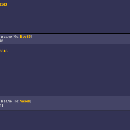
3162
 в зале
[Re:
Boy86
]
48
3818
 в зале
[Re:
Vasek
]
41