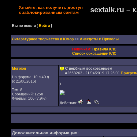
Узнайте, как получить доступ
sextalk.ru –
К
к заблокированным сайтам
Вы не вошли
[
Войти
]
Литературное творчество и Юмор
>>
Анекдоты и Приколы
Новичкам:
Правила КЛС
Список сокращений КЛС
Morpion
С вербным воскресеньем
#
2658263
- 21/04/2019 17:26:01
Прикреп
На форуме: 10 л 49 д
(с 21/06/2016)
)
Тем: 8
Сообщений: 1258
Флеймы: 100 (7,9%)
Действия:
Дополнительная информация: