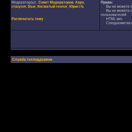
Модератор(ы):
Совет Модераторов
,
Appo
,
Права:
crazysm
,
Вых
,
Косматый геолог
,
ЮристЪ
Вы не можете от
Вы не можете от
пользователей
Распечатать тему
HTML вкл.
Спецразметка в
Служба техподдержки