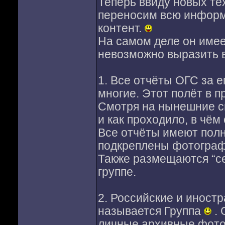
Теперь ввиду новых те
переносим всю инфор
контент.
На самом деле он имее
невозможно выразить в
1. Все отчёты ОГС за 
многие. Этот полёт в п
Смотря на нынешние сн
и как проходило, в чём 
Все отчёты имеют полн
подкреплены фотографи
Также размещаются “с
группе.
2. Российские и иност
называется Группа
. 
личные архивные фото