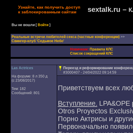
Узнайте, как получить доступ
sextalk.ru –
К
к заблокированным сайтам
Вы не вошли
[
Войти
]
Реальные встречи любителей секса (частные конференции)
>>
Свингер-клуб 'Седьмое Небо'
Новичкам:
Правила КЛС
Список сокращений КЛС
Las Actrices
Переезд и реформирование конферен
#
3000407
- 24/04/2022 09:14:59
На форуме: 8 л 350 д
(с 23/08/2017)
Приветствуем всех лю
Тем: 182
Сообщений: 801
Вступление.
LPA&OPE ра
Otros Proyectos Exclus
Порно Актрисы и други
Первоначально появилс