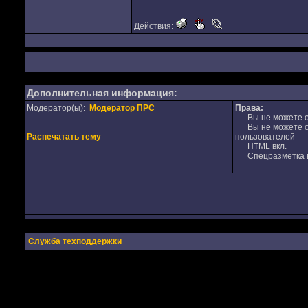
Действия:
Дополнительная информация:
Модератор(ы):
Модератор ПРС
Права:
Вы не можете от
Вы не можете от
Распечатать тему
пользователей
HTML вкл.
Спецразметка в
Служба техподдержки