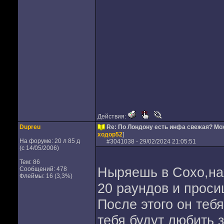
Действия:
Dupreu
Re: По Лондону есть инфа свежая? М
ходор52
]
На форуме: 20 л 85 д
#
3041038
- 29/02/2024 21:05:51
(с 14/05/2006)
Тем: 86
Ныряешь в Сохо,на
Сообщений: 478
Флеймы: 16 (3,3%)
20 раундов и просиш
После этого он тебя
тебя будут любить з