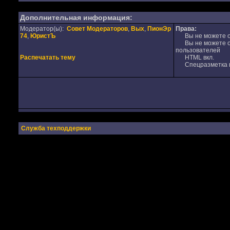
Дополнительная информация:
Модератор(ы):
Совет Модераторов
,
Вых
,
ПионЭр
Права:
74
,
ЮристЪ
Вы не можете от
Вы не можете от
пользователей
Распечатать тему
HTML вкл.
Спецразметка в
Служба техподдержки