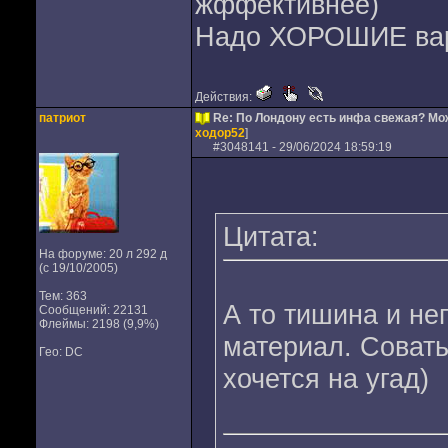
жффективнее)
Надо ХОРОШИЕ вари
Действия:
патриот
Re: По Лондону есть инфа свежая? М
ходор52
]
#
3048141
- 29/06/2024 18:59:19
Цитата:
На форуме: 20 л 292 д
(с 19/10/2005)
Тем: 363
А то тишина и не
Сообщений: 22131
Флеймы: 2198 (9,9%)
материал. Совать
Гео: DC
хочется на угад)