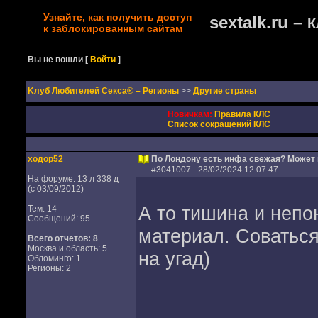
Узнайте, как получить доступ
sextalk.ru –
К
к заблокированным сайтам
Вы не вошли
[
Войти
]
Kлуб Любителей Секса® – Регионы
>>
Другие страны
Новичкам:
Правила КЛС
Список сокращений КЛС
ходор52
По Лондону есть инфа свежая? Может
#
3041007
- 28/02/2024 12:07:47
На форуме: 13 л 338 д
(с 03/09/2012)
А то тишина и непо
Тем: 14
Сообщений: 95
материал. Соваться
Всего отчетов:
8
Москва и область: 5
на угад)
Обломинго: 1
Регионы: 2