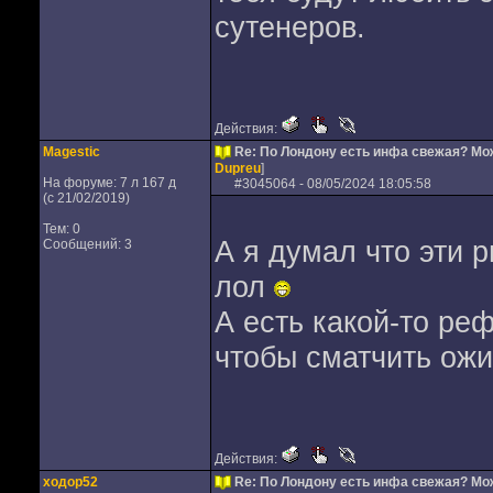
сутенеров.
Действия:
Magestic
Re: По Лондону есть инфа свежая? М
Dupreu
]
На форуме: 7 л 167 д
#
3045064
- 08/05/2024 18:05:58
(с 21/02/2019)
Тем: 0
А я думал что эти 
Сообщений: 3
лол
А есть какой-то ре
чтобы сматчить ож
Действия:
ходор52
Re: По Лондону есть инфа свежая? М