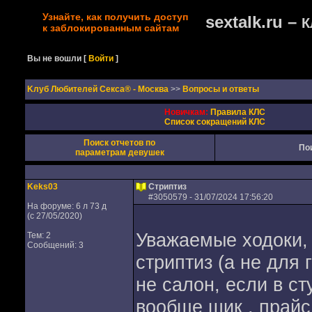
Узнайте, как получить доступ
sextalk.ru –
К
к заблокированным сайтам
Вы не вошли
[
Войти
]
Kлуб Любителей Секса® - Москва
>>
Вопросы и ответы
Новичкам:
Правила КЛС
Список сокращений КЛС
Поиск отчетов по
По
параметрам девушек
Keks03
Стриптиз
#
3050579
- 31/07/2024 17:56:20
На форуме: 6 л 73 д
(с 27/05/2020)
Уважаемые ходоки,
Тем: 2
Сообщений: 3
стриптиз (а не для 
не салон, если в ст
вообще шик , прайс