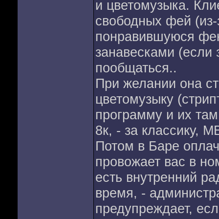
и цветомузыка. Кли
свободных фей (из-з
понравившуюся фею
занавесками (если 
пообщаться..
При желании она ст
цветомузыку (стрип
программу и их там
8к, - за классику, 
Потом в Баре оплачи
провожает вас в но
есть внутренний ра
время, - администра
предупреждает, есл