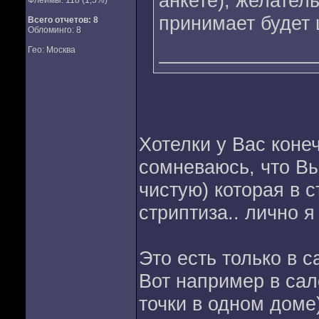
анкете), желатель
Флеймы: 118 (1,5%)
принимает будет 
Всего отчетов:
8
Обломинго: 8
Гео: Москва
Хотелки у Вас коне
сомневаюсь, что Вы
чистую) которая в 
стриптиза.. лично я
Это есть только в с
Вот например в сал
точки в одном доме