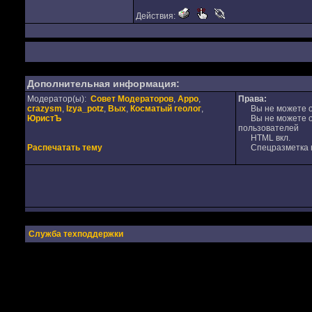
Действия:
Дополнительная информация:
Модератор(ы):
Совет Модераторов
,
Appo
,
Права:
crazysm
,
Izya_potz
,
Вых
,
Косматый геолог
,
Вы не можете от
ЮристЪ
Вы не можете от
пользователей
HTML вкл.
Распечатать тему
Спецразметка в
Служба техподдержки