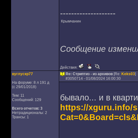
--------------------
Крымчанин
Сообщение изменил
Действия:
вуглускр77
Re: Стриптиз - из архивов
[Re:
Keks03
]
#
3050714
- 01/08/2024 16:00:30
На форуме: 8 л 191 д
(с 29/01/2018)
бывало... и в кварти
Тем: 11
Сообщений: 129
https://xguru.info
Всего отчетов:
3
Нетрадиционалы: 2
Cat=0&Board=cls
Трансы: 1