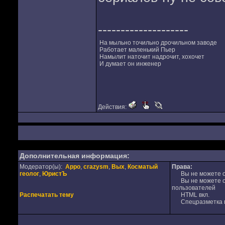
--------------------
На мыльно точильно дрочильном заводе
Работает маленький Пьер
Намылит наточит надрочит, хохочет
И думает он инженер
Действия:
Дополнительная информация:
Модератор(ы):
Appo
,
crazysm
,
Вых
,
Косматый
Права:
геолог
,
ЮристЪ
Вы не можете от
Вы не можете от
пользователей
Распечатать тему
HTML вкл.
Спецразметка в