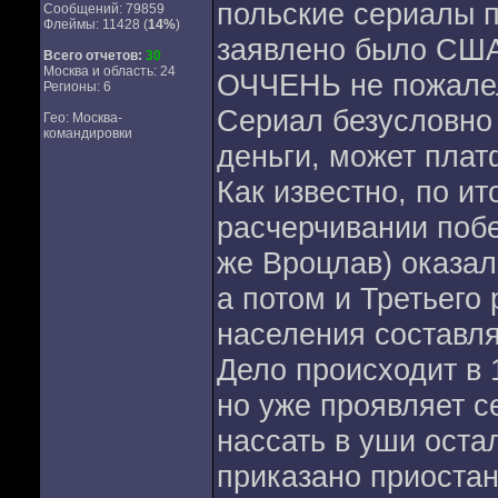
польские сериалы п
Сообщений: 79859
Флеймы: 11428 (
14%
)
заявлено было США
Всего отчетов:
30
Москва и область: 24
ОЧЧЕНЬ не пожале
Регионы: 6
Сериал безусловно 
Гео: Москва-
командировки
деньги, может плат
Как известно, по и
расчерчивании поб
же Вроцлав) оказал
а потом и Третьего
населения составля
Дело происходит в 
но уже проявляет с
нассать в уши оста
приказано приостан