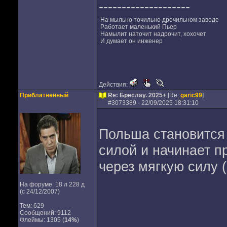
--------------------
На мыльно точильно дрочильном заводе
Работает маленький Пьер
Намылит наточит надрочит, хохочет
И думает он инженер
Действия:
Приблатненный
Re: Бреслау. 2025+
[Re:
garic99
]
#
3073389
- 22/09/2025 18:31:10
Польша становится
силой и начинает п
через мягкую силу 
На форуме: 18 л 228 д
(с 24/12/2007)
Тем: 629
Сообщений: 9112
Флеймы: 1305 (
14%
)