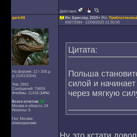
Действия:
garic99
Re: Бреслау. 2025+
[Re:
Приблатненны
#
3073394
- 22/09/2025 21:50:05
Цитата:
Польша становит
На форуме: 22 г 200 д
(с 21/01/2004)
силой и начинает
Тем: 2862
Сообщений: 79859
через мягкую сил
Флеймы: 11428 (
14%
)
Всего отчетов:
30
Москва и область: 24
Регионы: 6
Гео: Москва-
командировки
Ну это кстати дово