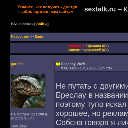
Узнайте, как получить доступ
sextalk.ru –
К
к заблокированным сайтам
Вы не вошли
[
Войти
]
Искусство
>>
Кино
Новичкам:
Правила КЛС
Список сокращений КЛС
garic99
Бреслау. 2025+
#
3073324
- 18/09/2025 22:57:35
Не путать с другим
Бреслау в названии.
поэтому тупо искал
хорошее, но рекла
На форуме: 22 г 200 д
(с 21/01/2004)
Собсна говоря я лич
Тем: 2862