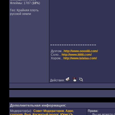
Флеймы: 1787 (
18%
)
Гео: Крайняя плоть
русской земли
--------------------
Дуэтом...
http://www.ooooiiii.com/
Соло...
http://www.iiiiiiii.com/
Хором...
http://www.lalalaa.com/
Действия:
Дополнительная информация:
Модератор(ы):
Совет Модераторов
,
Appo
,
Права:
crazysm
,
Вых
,
Косматый геолог
,
ЮристЪ
Вы не можете от