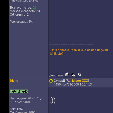
Флеймы: 110 (3,1%)
Всего отчетов:
25
Москва и область: 23
Обломинго: 2
Гео: столица РФ
--------------------
...И я попал в Сеть, и мне из неё не уйти...
(с) В. Цой
Действия:
friend
Супер!!
[Re:
Mister XXX
]
#
450
- 14/03/2000 16:14:13
;))
На форуме: 26 л 174 д
(с 14/02/2000)
Тем: 1657
Сообщений: 9696