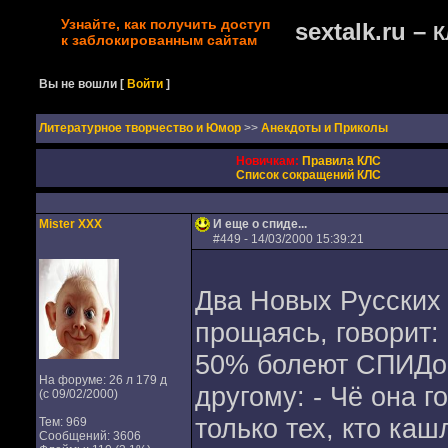
Узнайте, как получить доступ
sextalk.ru –
К
к заблокированным сайтам
Вы не вошли
[
Войти
]
Литературное творчество и Юмор
>>
Анекдоты и Приколы
Новичкам:
Правила КЛС
Список сокращений КЛС
Mister XXX
И еще о спиде...
#
449
- 14/03/2000 15:39:21
Два Новых Русских
прощаясь, говорит:
50% болеют СПИДом
На форуме: 26 л 179 д
другому: - Чё она г
(с 09/02/2000)
только тех, кто каш
Тем: 969
Сообщений: 3606