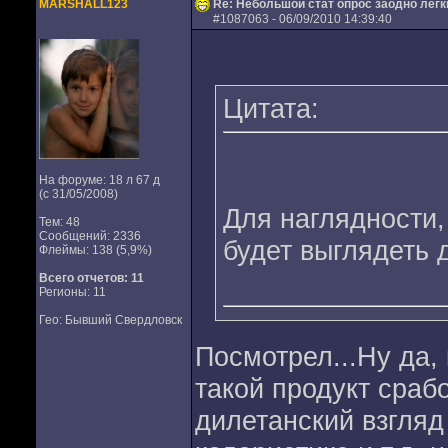
MARSHALL123
Re: Небольшой стат опрос заодно лег
#
1087063
- 06/09/2010 14:39:40
Цитата:
На форуме: 18 л 67 д
(с 31/05/2008)
Для наглядности,
Тем: 48
Сообщений: 2336
будет выглядеть 
Флеймы: 138 (5,9%)
Всего отчетов:
11
Регионы: 11
Гео: Бывший Свердловск
Посмотрел...Ну да,
такой продукт срабо
дилетанский взгляд 