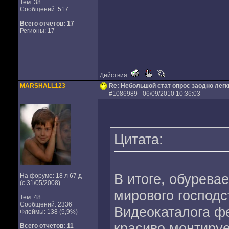
Тем: 38
Сообщений: 517
Всего отчетов:
17
Регионы: 17
Действия:
MARSHALL123
Re: Небольшой стат опрос заодно лег
#
1086989
- 06/09/2010 10:36:03
Цитата:
В итоге, обурева
На форуме: 18 л 67 д
(с 31/05/2008)
мирового господс
Тем: 48
Сообщений: 2336
Видеокаталога фе
Флеймы: 138 (5,9%)
красиво монтируе
Всего отчетов:
11