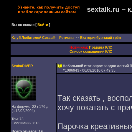
Узнайте, как получить доступ
sextalk.ru –
К
к заблокированным сайтам
Вы не вошли
[
Войти
]
Kлуб Любителей Секса® – Регионы
>>
Екатеринбургский трёп
Новичкам:
Правила КЛС
Список сокращений КЛС
ScubaDiVER
Небольшой стат опрос заодно легкий 
#
1086943
- 06/09/2010 07:49:35
Так сказать , вос
хочу покатать с пр
На форуме: 22 г 176 д
(с 12/02/2004)
Тем: 73
Сообщений: 813
Парочка креативны
Всего отчетов:
19