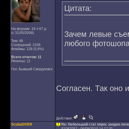
Цитата:
На форуме: 18 л 67 д
Зачем левые съе
(с 31/05/2008)
Тем: 48
любого фотошоп
Сообщений: 2336
Флеймы: 138 (5,9%)
Всего отчетов:
11
Регионы: 11
Гео: Бывший Свердловск
Согласен. Так оно и
Действия:
ScubaDiVER
Re: Небольшой стат опрос заодно лег
#
1087057
- 06/09/2010 14:17:31