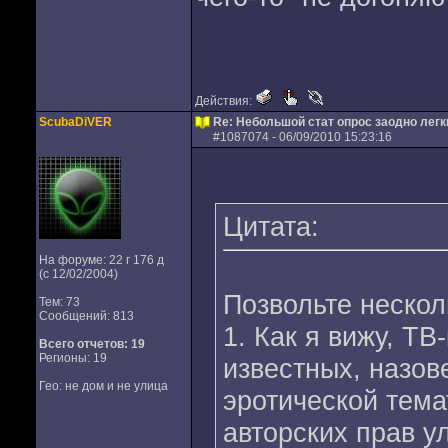
Действия:
ScubaDiVER
Re: Небольшой стат опрос заодно лег
#
1087074
- 06/09/2010 15:23:16
Цитата:
На форуме: 22 г 176 д
(с 12/02/2004)
Позвольте неско
Тем: 73
Сообщений: 813
1. Как я вижу, Т
Всего отчетов:
19
Регионы: 19
известных, назов
Гео: не дом и не улица
эротической тема
авторских прав у