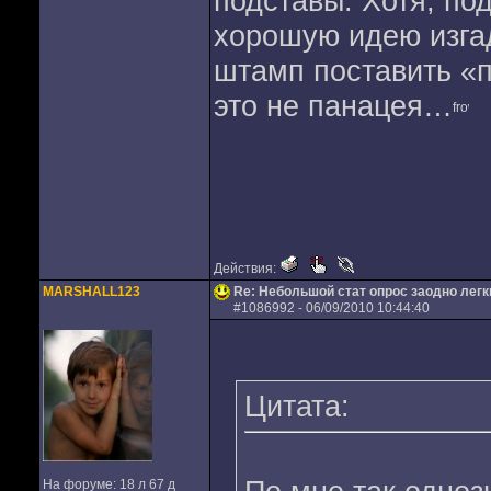
подставы. Хотя, по
хорошую идею изга
штамп поставить «п
это не панацея…
Действия:
MARSHALL123
Re: Небольшой стат опрос заодно лег
#
1086992
- 06/09/2010 10:44:40
Цитата:
На форуме: 18 л 67 д