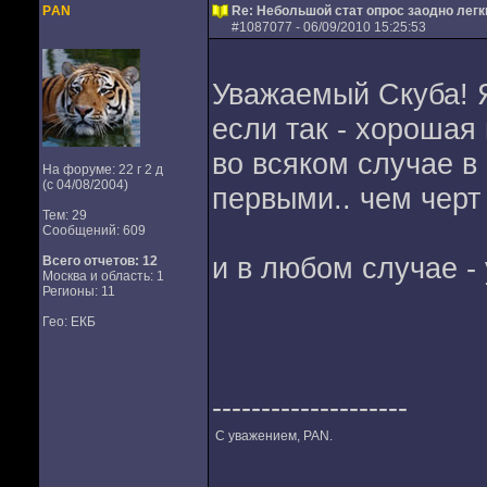
PАN
Re: Небольшой стат опрос заодно лег
#
1087077
- 06/09/2010 15:25:53
Уважаемый Скуба! Я
если так - хорошая 
во всяком случае в 
На форуме: 22 г 2 д
(с 04/08/2004)
первыми.. чем черт
Тем: 29
Сообщений: 609
и в любом случае -
Всего отчетов:
12
Москва и область: 1
Регионы: 11
Гео: ЕКБ
--------------------
С уважением, РАN.