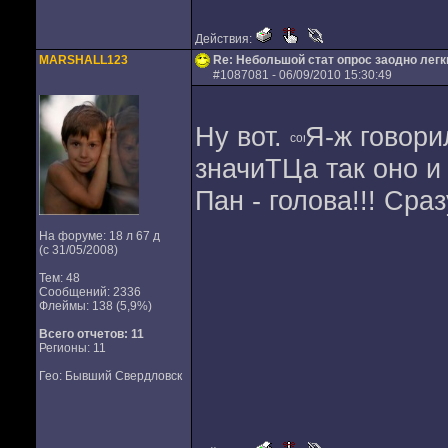
Действия:
MARSHALL123
Re: Небольшой стат опрос заодно лег
#
1087081
- 06/09/2010 15:30:49
Ну вот.
Я-ж говори
значиТЦа так оно и 
Пан - голова!!! Сра
На форуме: 18 л 67 д
(с 31/05/2008)
Тем: 48
Сообщений: 2336
Флеймы: 138 (5,9%)
Всего отчетов:
11
Регионы: 11
Гео: Бывший Свердловск