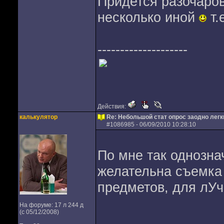
Придется разочаро
несколько иной
т.
--------------------
Действия:
калькулятор
Re: Небольшой стат опрос заодно лег
#
1086985
- 06/09/2010 10:28:10
По мне так однозна
желательна съемка
предметов, для лУч
На форуме: 17 л 244 д
(с 05/12/2008)