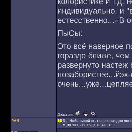
колористике и т.д. 
индивидуально, и "
естесственно...
В о
ПыСы:
Это всё наверное п
гораздо ближе, чем 
развернуто настеж 
позабористее...йэх-
очень...уже...цепляе
Действия:
PАN
Re: Небольшой стат опрос заодно лег
#
1087066
- 06/09/2010 14:51:55