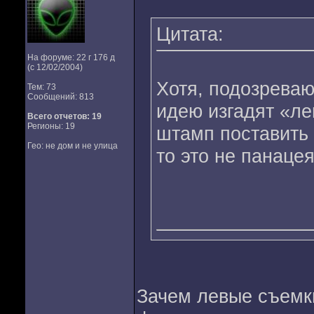
Цитата:
На форуме: 22 г 176 д
(с 12/02/2004)
Хотя, подозреваю
Тем: 73
Сообщений: 813
идею изгадят «ле
Всего отчетов:
19
Регионы: 19
штамп поставить
Гео: не дом и не улица
то это не панаце
Зачем левые съемк