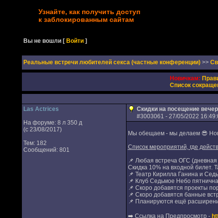
Узнайте, как получить доступ
к заблокированным сайтам
Вы не вошли
[
Войти
]
Реальные встречи любителей секса (частные конференции)
>>
Св
Новичкам:
Прав
Список сокраще
Las Actrices
Скидки на посещение вечер
#
3003061
- 27/05/2022 16:49:
На форуме: 8 л 350 д
(с 23/08/2017)
Мы обещаем - мы делаем 😎 Нов
Тем: 182
Список мероприятий, где действ
Сообщений: 801
📌 Любая встреча ОГС (дневная
Скидка 10% на входной билет. Т
📌 Театр Кирилла Ганина и Седь
📌 Клуб Седьмое Небо пятничная
📌 Скоро добавятся проекты пор
📌 Скоро добавятся банные вст
📌 Планируются ещё расширение
➡️ Ссылка на Предпросмотр -
ht