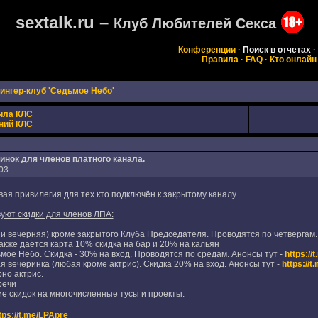
sextalk.ru –
Клуб Любителей Секса
Конференции
·
Поиск в отчетах
·
Правила
·
FAQ
·
Кто онлайн
ингер-клуб 'Седьмое Небо'
ила КЛС
ний КЛС
инок для членов платного канала.
03
ая привилегия для тех кто подключён к закрытому каналу.
уют скидки для членов ЛПА:
 и вечерняя) кроме закрытого Клуба Председателя. Проводятся по четверга
акже даётся карта 10% скидка на бар и 20% на кальян
мое Небо. Скидка - 30% на вход. Проводятся по средам. Анонсы тут -
https://
 вечеринка (любая кроме актрис). Скидка 20% на вход. Анонсы тут -
https://
но актрис.
речи
 скидок на многочисленные тусы и проекты.
tps://t.me/LPApre