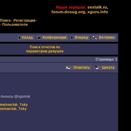
Наши зеркала:
sextalk.ru
,
forum.dosug.org
,
xguru.info
Поиск
·
Регистрация
·
·
Пользователи
Назад
Конференция
Вперед
Ветвями
Поиск отчетов по
параметрам девушек
Страницы: 1
Ответить
Цитата
м. Анонсы @ogsmsk
t.me/swclub_7sky
t.me/swclub_7sky