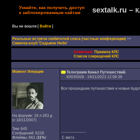
Узнайте, как получить доступ
sextalk.ru –
К
к заблокированным сайтам
Вы не вошли
[
Войти
]
Реальные встречи любителей секса (частные конференции)
>>
Свингер-клуб 'Седьмое Небо'
Новичкам:
Правила КЛС
Список сокращений КЛС
Момент Инерции
Телеграмм Канал Путешествий.
#
3035928
- 19/11/2023 12:06:38
Все прошедшие путешествия и новые будут
На форуме: 18 л 263 д
(с 18/11/2007)
Тем: 645
--------------------
Сообщений: 6228
Флеймы: 661 (
11%
)
С матэ.