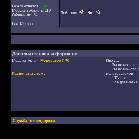
Всего отчетов:
144
Москва и область: 110
Действия:
Обломинго: 34
Гео: Москва
Дополнительная информация:
Модератор(ы):
Модератор ПРС
Права:
Вы не можете от
Вы не можете от
Распечатать тему
пользователей
HTML вкл.
Спецразметка в
Служба техподдержки