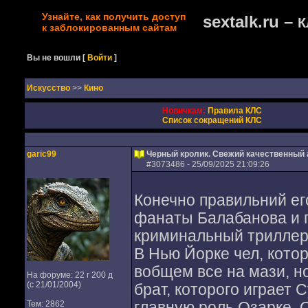
Узнайте, как получить доступ
sextalk.ru –
К
к заблокированным сайтам
Вы не вошли
[
Войти
]
Искусство
>>
Кино
Новичкам:
Правила КЛС
Список сокращений КЛС
garic99
Черный кролик. Свежий качественный 
#
3073486
- 25/09/2025 21:09:26
Конечно правильний ег
фанаты Балабанова и п
криминальный триллер
В Нью Йорке чел, котор
вобщем все на мази, н
На форуме: 22 г 200 д
(с 21/01/2004)
брат, которого играет 
Тем: 2862
главную роль Озарке. О