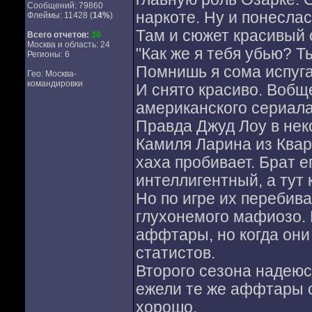
Сообщений: 79860
наркоте. Ну и понесла
Флеймы: 11428 (
14%
)
Там и сюжет красивый 
Всего отчетов:
30
Москва и область: 24
"Как же я тебя убью? Т
Регионы: 6
Помнишь я сома испугал
Гео: Москва-
командировки
И снято красиво. Вобщ
американского сериала
Правда Джуд Лоу в нек
Камиля Ларина из Ква
хаха пробивает. Брат е
интеллигентный, а тут к
Но по игре их перебив
глухонемого мафиозо. 
аффтары, но когда они
статистов.
Второго сезона надеюс
ежели те же аффтары с
хорошо.