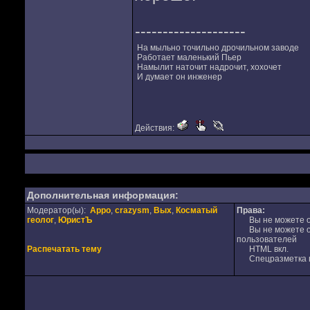
--------------------
На мыльно точильно дрочильном заводе
Работает маленький Пьер
Намылит наточит надрочит, хохочет
И думает он инженер
Действия:
Дополнительная информация:
Модератор(ы):
Appo
,
crazysm
,
Вых
,
Косматый
Права:
геолог
,
ЮристЪ
Вы не можете от
Вы не можете от
пользователей
Распечатать тему
HTML вкл.
Спецразметка в