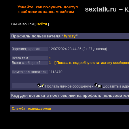
Узнайте, как получить доступ
sextalk.ru –
К
к заблокированным сайтам
Вы не вошли
[
Войти
]
Профиль пользователя “
fyrozy
”
Зарегистрирован
12/07/2024 23:44:35 (2 г 27 д назад)
Всего тем
1
Всего сообщений
1
[ Показать подробную статистику сообщени
Номер пользователя
1113470
Послать личное сообщение •
Добавить в адре
Код для вставки в пост ссылки на профиль пользовател
Служба техподдержки