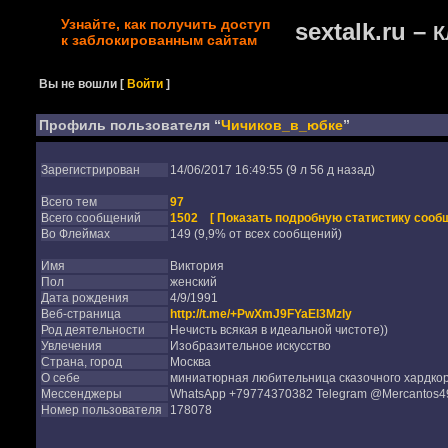
Узнайте, как получить доступ
sextalk.ru –
К
к заблокированным сайтам
Вы не вошли
[
Войти
]
Профиль пользователя “
Чичиков_в_юбке
”
Зарегистрирован
14/06/2017 16:49:55 (9 л 56 д назад)
Всего тем
97
Всего сообщений
1502
[ Показать подробную статистику сообщ
Во Флеймах
149 (9,9% от всех сообщений)
Имя
Виктория
Пол
женский
Дата рождения
4/9/1991
Веб-страница
http://t.me/+PwXmJ9FYaEI3MzIy
Род деятельности
Нечисть всякая в идеальной чистоте))
Увлечения
Изобразительное искусство
Страна, город
Москва
О себе
миниатюрная любительница сказочного хардко
Мессенджеры
WhatsApp +79774370382 Telegram @Mercantos
Номер пользователя
178078