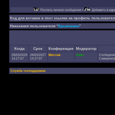
Послать личное сообщение •
Добавить в адре
Код для вставки в пост ссылки на профиль пользовател
Наказания пользователя “
Крымчанин
”
Когда
Срок
Конференция
Модератор
26/03/2026
26/03/2027
Массаж
Appo
Сообщени
14:27:07
14:27:07
Самореклам
Служба техподдержки