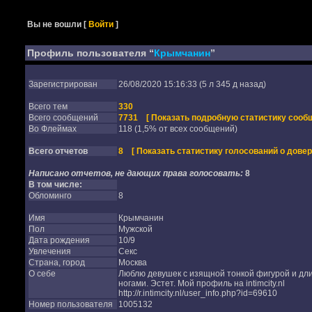
Вы не вошли
[
Войти
]
Профиль пользователя “
Крымчанин
”
Зарегистрирован
26/08/2020 15:16:33 (5 л 345 д назад)
Всего тем
330
Всего сообщений
7731
[ Показать подробную статистику сообщ
Во Флеймах
118 (1,5% от всех сообщений)
Всего отчетов
8
[ Показать статистику голосований о довер
Написано отчетов, не дающих права голосовать:
8
В том числе:
Обломинго
8
Имя
Крымчанин
Пол
Мужской
Дата рождения
10/9
Увлечения
Секс
Страна, город
Москва
О себе
Люблю девушек с изящной тонкой фигурой и д
ногами. Эстет. Мой профиль на intimcity.nl
http://r.intimcity.nl/user_info.php?id=69610
Номер пользователя
1005132