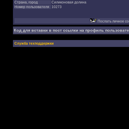
Страна, город
Силиконовая долина
Номер пользователя
10273
Послать личное с
Код для вставки в пост ссылки на профиль пользовате
Служба техподдержки