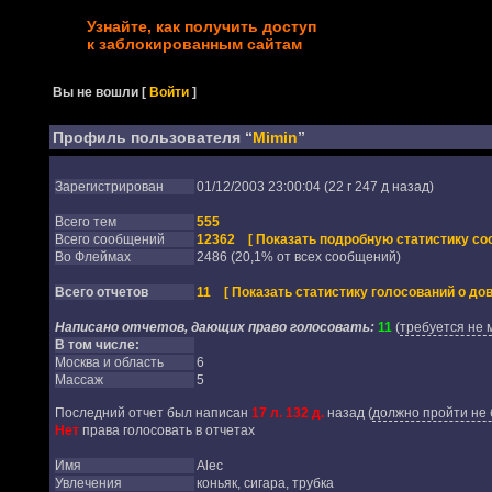
Узнайте, как получить доступ
к заблокированным сайтам
Вы не вошли
[
Войти
]
Профиль пользователя “
Mimin
”
Зарегистрирован
01/12/2003 23:00:04 (22 г 247 д назад)
Всего тем
555
Всего сообщений
12362
[ Показать подробную статистику со
Во Флеймах
2486 (20,1% от всех сообщений)
Всего отчетов
11
[ Показать статистику голосований о дов
Написано отчетов, дающих право голосовать:
11
(
требуется не 
В том числе:
Москва и область
6
Массаж
5
Последний отчет был написан
17 л. 132 д.
назад
(
должно пройти не 
Нет
права голосовать в отчетах
Имя
Alec
Увлечения
коньяк, сигара, трубка