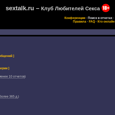
sextalk.ru –
Клуб Любителей Секса
Конференции
·
Поиск в отчетах
·
Правила
·
FAQ
·
Кто онлайн
общений ]
ерии ]
менее 10 отчетов
)
более 365 д.
)