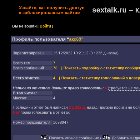
Узнайте, как получить доступ
sextalk.ru –
К
к заблокированным сайтам
Вы не вошли
[
Войти
]
Профиль пользователя “
акс69
”
Зарегистрирован
15/12/2022 10:21:12 (3 г 236 д назад)
Всего тем
7
Всего сообщений
70
[ Показать подробную статистику сообщен
Всего отчетов
4
[ Показать статистику голосований о довер
Написано отчетов, дающих право голосовать:
4
(
требуется не мен
В том числе:
Массаж
4
Последний отчет был написан
2 г. 332 д.
назад
(
должно пройти не бол
Нет
права голосовать в отчетах
Номер пользователя
1098047
Послать личное сообщение •
Добавить в адре