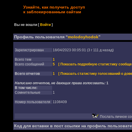
Узнайте, как получить доступ
к заблокированным сайтам
Вы не вошли
[
Войти
]
Профиль пользователя “
molodoyhodok
”
Зарегистрирован
18/04/2023 00:05:01 (3 г 111 д назад)
Всего тем
1
Всего сообщений
5
[ Показать подробную статистику сообще
Всего отчетов
1
[ Показать статистику голосований о дове
Написано отчетов, не дающих права голосовать:
1
В том числе:
Сомнительные
1
Номер пользователя
1108409
Послать личное с
Код для вставки в пост ссылки на профиль пользовате