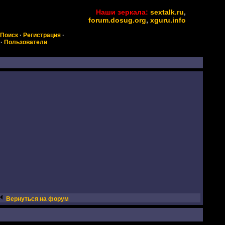
Наши зеркала:
sextalk.ru
,
forum.dosug.org
,
xguru.info
Поиск
·
Регистрация
·
·
Пользователи
Вернуться на форум