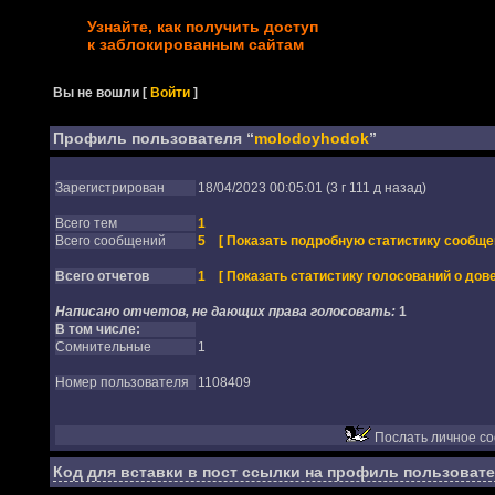
Узнайте, как получить доступ
к заблокированным сайтам
Вы не вошли
[
Войти
]
Профиль пользователя “
molodoyhodok
”
Зарегистрирован
18/04/2023 00:05:01 (3 г 111 д назад)
Всего тем
1
Всего сообщений
5
[ Показать подробную статистику сообще
Всего отчетов
1
[ Показать статистику голосований о дове
Написано отчетов, не дающих права голосовать:
1
В том числе:
Сомнительные
1
Номер пользователя
1108409
Послать личное с
Код для вставки в пост ссылки на профиль пользовате