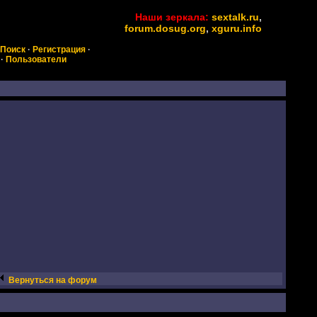
Наши зеркала:
sextalk.ru
,
forum.dosug.org
,
xguru.info
Поиск
·
Регистрация
·
·
Пользователи
Вернуться на форум