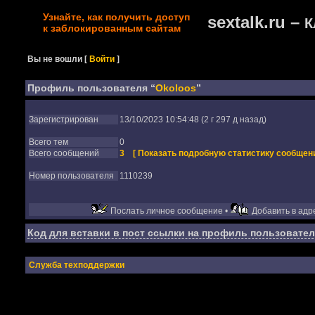
Узнайте, как получить доступ
sextalk.ru –
К
к заблокированным сайтам
Вы не вошли
[
Войти
]
Профиль пользователя “
Okoloos
”
Зарегистрирован
13/10/2023 10:54:48 (2 г 297 д назад)
Всего тем
0
Всего сообщений
3
[ Показать подробную статистику сообщени
Номер пользователя
1110239
Послать личное сообщение •
Добавить в адре
Код для вставки в пост ссылки на профиль пользовател
Служба техподдержки