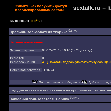
Узнайте, как получить доступ
sextalk.ru –
К
к заблокированным сайтам
Вы не вошли
[
Войти
]
бан∞
Профиль пользователя “Рорико
”
Забанен пожизненно
Зарегистрирован
08/07/2025 17:59:16 (1 г 28 д назад)
Всего тем
0
Всего сообщений
4
[ Показать подробную статистику сообщени
Номер пользователя
1120774
Послать личное сообщение •
Добавить в адре
Код для вставки в пост ссылки на профиль пользовател
бан∞
Наказания пользователя “Рорико
”